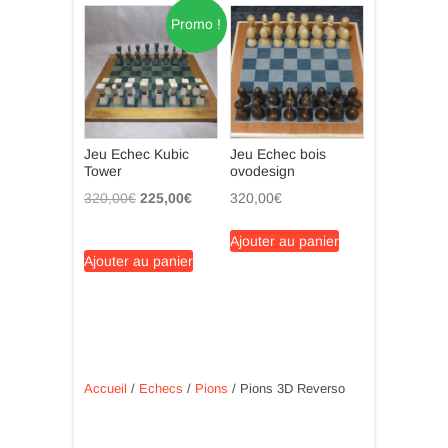
Promo !
Jeu Echec Kubic
Jeu Echec bois
Tower
ovodesign
Le
Le
320,00
€
225,00
€
320,00
€
prix
prix
initial
actuel
Ajouter au panier
Ajouter au panier
était :
est :
320,00€.
225,00€.
Accueil
/
Echecs
/
Pions
/ Pions 3D Reverso