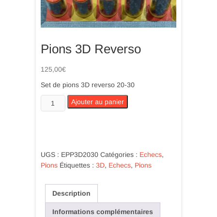
Pions 3D Reverso
125,00
€
Set de pions 3D reverso 20-30
quantité
Ajouter au panier
de
Pions
3D
Reverso
UGS :
EPP3D2030
Catégories :
Echecs
,
Pions
Étiquettes :
3D
,
Echecs
,
Pions
Description
Informations complémentaires