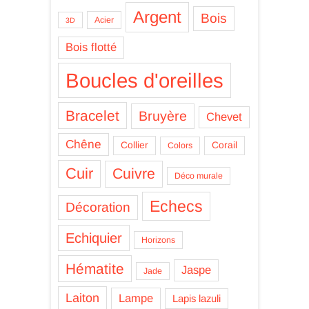
Argent
Bois
Acier
3D
Bois flotté
Boucles d'oreilles
Bracelet
Bruyère
Chevet
Chêne
Collier
Corail
Colors
Cuir
Cuivre
Déco murale
Echecs
Décoration
Echiquier
Horizons
Hématite
Jaspe
Jade
Laiton
Lampe
Lapis lazuli