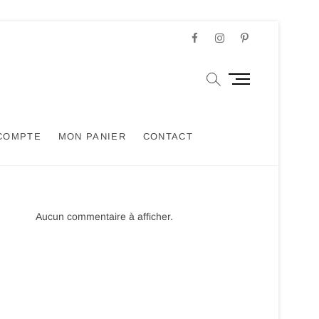
Facebook
Instagram
Pinterest
M
e
n
u
COMPTE
MON PANIER
CONTACT
B
u
t
t
o
Aucun commentaire à afficher.
n