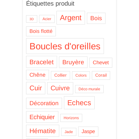
Étiquettes produit
Argent
Bois
Acier
3D
Bois flotté
Boucles d'oreilles
Bracelet
Bruyère
Chevet
Chêne
Collier
Corail
Colors
Cuir
Cuivre
Déco murale
Echecs
Décoration
Echiquier
Horizons
Hématite
Jaspe
Jade