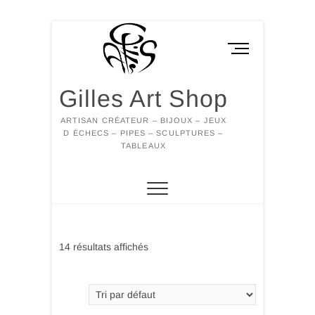
Skip
to
M
content
e
n
Gilles Art Shop
u
B
ARTISAN CRÉATEUR – BIJOUX – JEUX
u
D ÉCHECS – PIPES – SCULPTURES –
t
TABLEAUX
t
o
n
14 résultats affichés