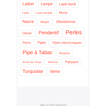
Laiton
Lampe
Lapis lazuli
Morta
Lave
Loupe d'érable
Nacre
Obsidienne
Noyer
Perles
Pendentif
Olivier
Pipes
Pions
Pipes électroniques
Pipe à Tabac
Reverso
Triptyque
Ronce de Thuya
Simili cuir
Turquoise
Verre
TAILLE DES BIJOUX