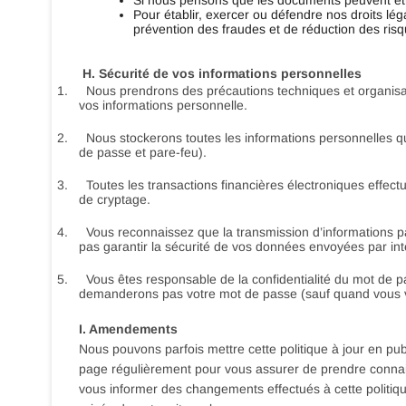
Si nous pensons que les documents peuvent être 
Pour établir, exercer ou défendre nos droits lég
prévention des fraudes et de réduction des risq
H. Sécurité de vos informations personnelles
1.
Nous prendrons des précautions techniques et organisati
vos informations personnelle.
2.
Nous stockerons toutes les informations personnelles q
de passe et pare-feu).
3.
Toutes les transactions financières électroniques effect
de cryptage.
4.
Vous reconnaissez que la transmission d’informations p
pas garantir la sécurité de vos données envoyées par int
5.
Vous êtes responsable de la confidentialité du mot de p
demanderons pas votre mot de passe (sauf quand vous vou
I. Amendements
Nous pouvons parfois mettre cette politique à jour en pub
page régulièrement pour vous assurer de prendre connai
vous informer des changements effectués à cette politiqu