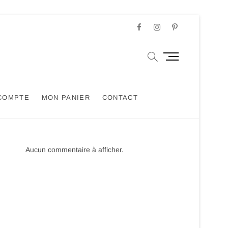
Facebook
Instagram
Pinterest
M
e
n
u
COMPTE
MON PANIER
CONTACT
B
u
t
t
o
Aucun commentaire à afficher.
n