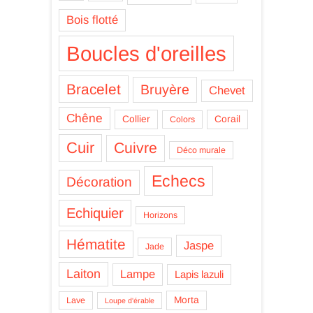
Bois flotté
Boucles d'oreilles
Bracelet
Bruyère
Chevet
Chêne
Collier
Corail
Colors
Cuir
Cuivre
Déco murale
Echecs
Décoration
Echiquier
Horizons
Hématite
Jaspe
Jade
Laiton
Lampe
Lapis lazuli
Morta
Lave
Loupe d'érable