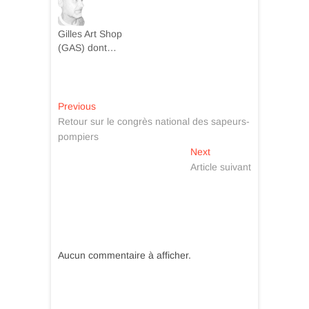
Shop » est enfin
ouverte. Elle
Gilles Art Shop
rassemble tous
(GAS) dont…
mes articles sur
un seul et même
site, plus
fonctionnel, plus
Navigation
pratique et plus
Previous
Previous
brillant que
post:
Retour sur le congrès national des sapeurs-
de
jamais, afin de
pompiers
vous offrir une
l’article
Next
Next
expérience de
post:
Article suivant
shopping…
Aucun commentaire à afficher.