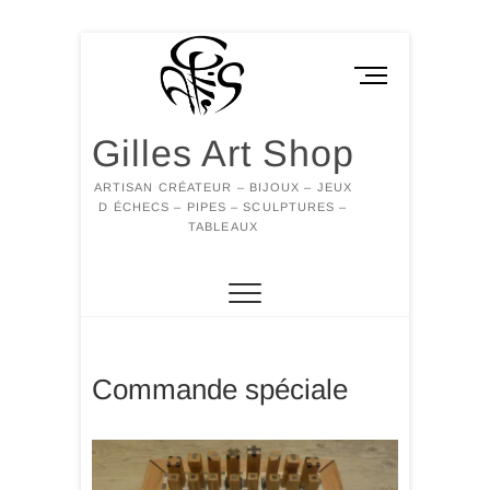
Skip
to
M
content
e
n
Gilles Art Shop
u
B
ARTISAN CRÉATEUR – BIJOUX – JEUX
u
D ÉCHECS – PIPES – SCULPTURES –
t
TABLEAUX
t
o
n
Commande spéciale