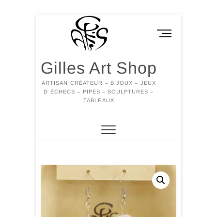
Skip
to
M
content
e
n
Gilles Art Shop
u
B
ARTISAN CRÉATEUR – BIJOUX – JEUX
u
D ÉCHECS – PIPES – SCULPTURES –
t
TABLEAUX
t
o
n