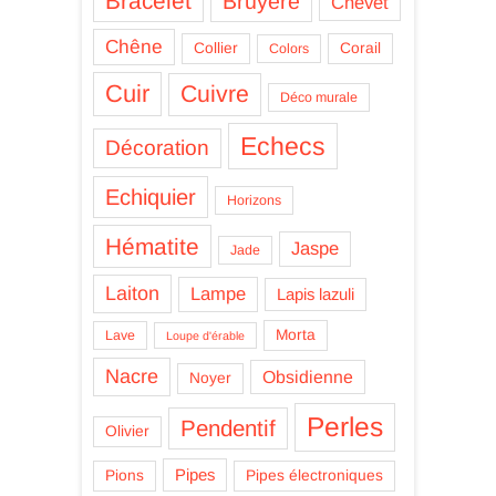
Bracelet
Bruyère
Chevet
Chêne
Collier
Corail
Colors
Cuir
Cuivre
Déco murale
Echecs
Décoration
Echiquier
Horizons
Hématite
Jaspe
Jade
Laiton
Lampe
Lapis lazuli
Morta
Lave
Loupe d'érable
Nacre
Obsidienne
Noyer
Perles
Pendentif
Olivier
Pipes
Pions
Pipes électroniques