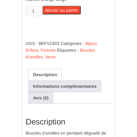
quantité
Ajouter au panier
de
Boucle
oreille
perles
de
UGS :
BEFV2303
Catégories :
Bijoux
,
verre
Enfant
,
Femme
Étiquettes :
Boucles
vaporeux
d'oreilles
,
Verre
marron
orange
Description
beige
Informations complémentaires
Avis (0)
Description
Boucles d’oreilles en pendant dégradé de