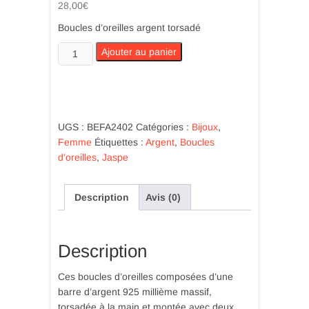
28,00
€
Boucles d’oreilles argent torsadé
quantité
Ajouter au panier
de
Boucles
d'oreilles
pendant
barre
UGS :
BEFA2402
Catégories :
Bijoux
,
argent
Femme
Étiquettes :
Argent
,
Boucles
torsadée
d'oreilles
,
Jaspe
et
chaine,
Description
Avis (0)
perles
jaspe
cloisonné
Description
mauve
Ces boucles d’oreilles composées d’une
barre d’argent 925 millième massif,
torsadée à la main et montée avec deux