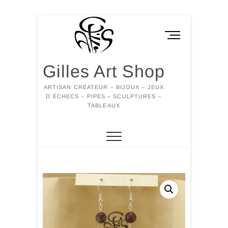
Skip
to
M
content
e
n
Gilles Art Shop
u
B
ARTISAN CRÉATEUR – BIJOUX – JEUX
u
D ÉCHECS – PIPES – SCULPTURES –
t
TABLEAUX
t
o
n