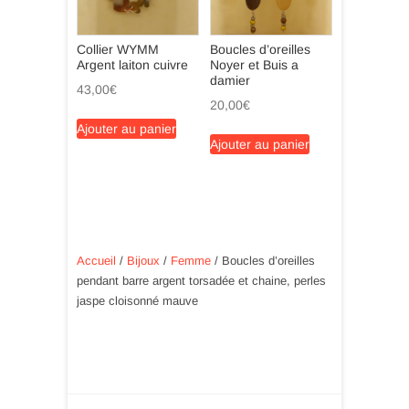
Collier WYMM
Boucles d’oreilles
Argent laiton cuivre
Noyer et Buis a
damier
43,00
€
20,00
€
Ajouter au panier
Ajouter au panier
Accueil
/
Bijoux
/
Femme
/ Boucles d’oreilles
pendant barre argent torsadée et chaine, perles
jaspe cloisonné mauve