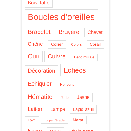
Bois flotté
Boucles d'oreilles
Bracelet
Bruyère
Chevet
Chêne
Collier
Corail
Colors
Cuir
Cuivre
Déco murale
Echecs
Décoration
Echiquier
Horizons
Hématite
Jaspe
Jade
Laiton
Lampe
Lapis lazuli
Morta
Lave
Loupe d'érable
Nacre