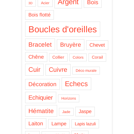
Argent
Bois
Acier
3D
Bois flotté
Boucles d'oreilles
Bracelet
Bruyère
Chevet
Chêne
Collier
Corail
Colors
Cuir
Cuivre
Déco murale
Echecs
Décoration
Echiquier
Horizons
Hématite
Jaspe
Jade
Laiton
Lampe
Lapis lazuli