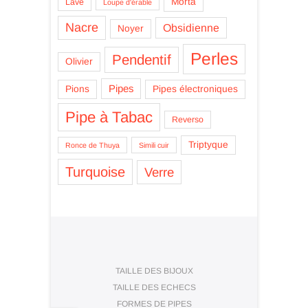
Morta
Lave
Loupe d'érable
Nacre
Obsidienne
Noyer
Perles
Pendentif
Olivier
Pipes
Pions
Pipes électroniques
Pipe à Tabac
Reverso
Triptyque
Ronce de Thuya
Simili cuir
Turquoise
Verre
TAILLE DES BIJOUX
TAILLE DES ECHECS
FORMES DE PIPES