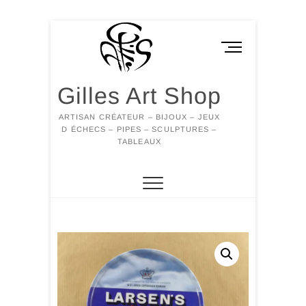
Skip
to
M
content
e
n
Gilles Art Shop
u
B
ARTISAN CRÉATEUR – BIJOUX – JEUX
u
D ÉCHECS – PIPES – SCULPTURES –
t
TABLEAUX
t
o
n