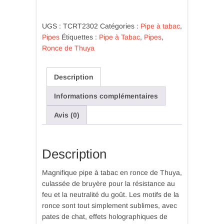
Thuya
Bucket
UGS :
TCRT2302
Catégories :
Pipe à tabac
,
-
Pipes
Étiquettes :
Pipe à Tabac
,
Pipes
,
Ronce
Ronce de Thuya
de
Thuya
Description
Informations complémentaires
Avis (0)
Description
Magnifique pipe à tabac en ronce de Thuya,
culassée de bruyère pour la résistance au
feu et la neutralité du goût. Les motifs de la
ronce sont tout simplement sublimes, avec
pates de chat, effets holographiques de