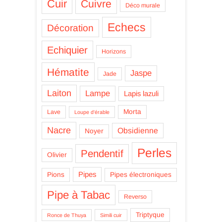
Cuir
Cuivre
Déco murale
Echecs
Décoration
Echiquier
Horizons
Hématite
Jaspe
Jade
Laiton
Lampe
Lapis lazuli
Morta
Lave
Loupe d'érable
Nacre
Obsidienne
Noyer
Perles
Pendentif
Olivier
Pipes
Pions
Pipes électroniques
Pipe à Tabac
Reverso
Triptyque
Ronce de Thuya
Simili cuir