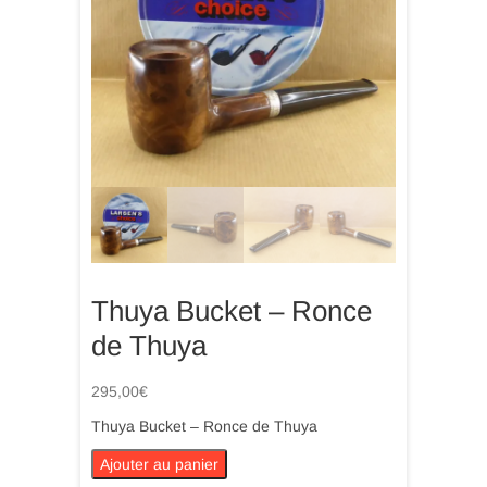
Thuya Bucket – Ronce
de Thuya
295,00
€
Thuya Bucket – Ronce de Thuya
quantité
Ajouter au panier
de