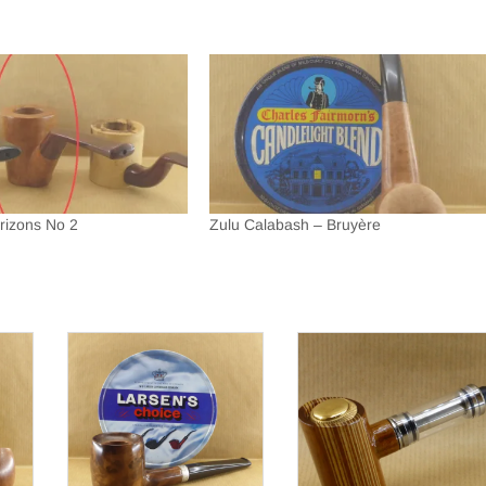
orizons No 2
Zulu Calabash – Bruyère