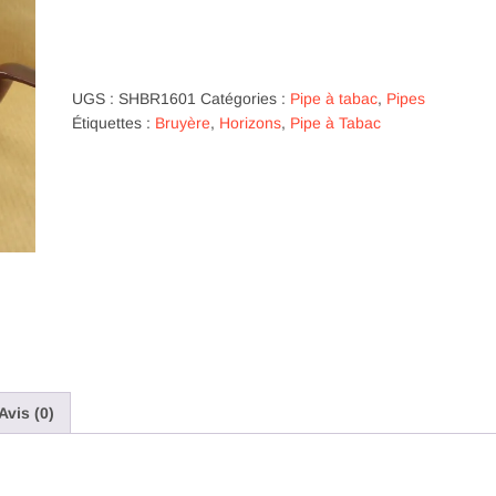
Collection
Horizons
-
No
UGS :
SHBR1601
Catégories :
Pipe à tabac
,
Pipes
1
Étiquettes :
Bruyère
,
Horizons
,
Pipe à Tabac
Avis (0)