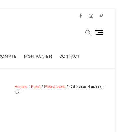
Facebook
Instagram
Pinterest
M
e
n
u
COMPTE
MON PANIER
CONTACT
B
u
t
t
o
Accueil
/
Pipes
/
Pipe à tabac
/ Collection Horizons –
n
No 1