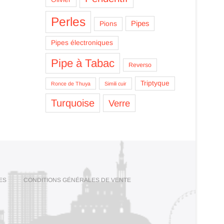
Perles
Pipes
Pions
Pipes électroniques
Pipe à Tabac
Reverso
Triptyque
Ronce de Thuya
Simili cuir
Turquoise
Verre
ES
CONDITIONS GÉNÉRALES DE VENTE