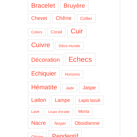
Bracelet
Bruyère
Chêne
Chevet
Collier
Cuir
Corail
Colors
Cuivre
Déco murale
Echecs
Décoration
Echiquier
Horizons
Hématite
Jaspe
Jade
Laiton
Lampe
Lapis lazuli
Morta
Lave
Loupe d'érable
Nacre
Obsidienne
Noyer
Pendentif
Olivier