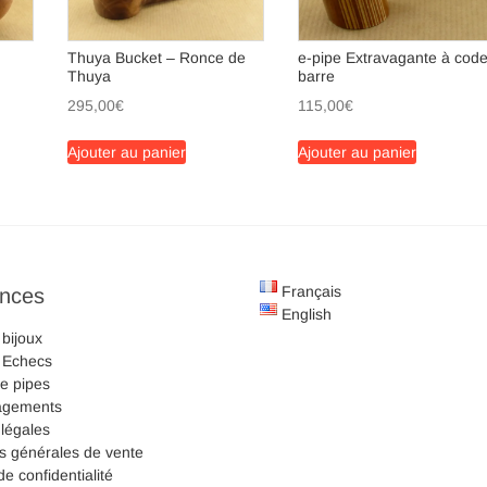
Thuya Bucket – Ronce de
e-pipe Extravagante à cod
Thuya
barre
295,00
€
115,00
€
Ajouter au panier
Ajouter au panier
Français
ences
English
 bijoux
s Echecs
e pipes
agements
légales
s générales de vente
de confidentialité