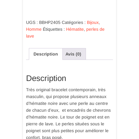
Bracelet
anneaux
et
perles
UGS :
BBHP2405
Catégories :
Bijoux
,
d'hématite
Homme
Étiquettes :
Hématite
,
perles de
noire
lave
encadrés
de
Description
Avis (0)
chevrons
Description
Très original bracelet contemporain, très
masculin, qui propose plusieurs anneaux
d’hématite noire avec une perle au centre
de chacun d’eux, et encadrés de chevrons
d’hématite noire. Le tour de poignet est en
pierre de lave. Le perles situées sous le
poignet sont plus petites pour améliorer le
confort, bras posé.