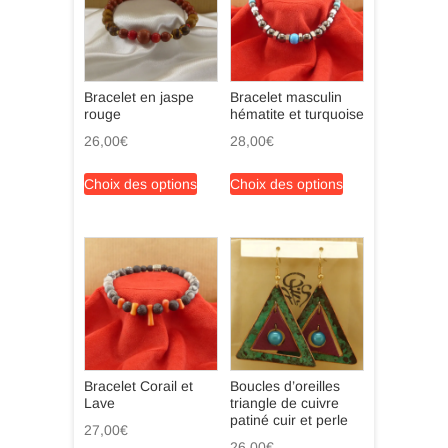
Bracelet en jaspe
Bracelet masculin
rouge
hématite et turquoise
26,00
€
28,00
€
Ce
Ce
Choix des options
Choix des options
produit
produit
a
a
plusieurs
plusieurs
variations.
variations.
Les
Les
options
options
peuvent
peuvent
être
être
choisies
choisies
Bracelet Corail et
Boucles d’oreilles
sur
sur
Lave
triangle de cuivre
la
la
patiné cuir et perle
27,00
€
page
page
26,00
€