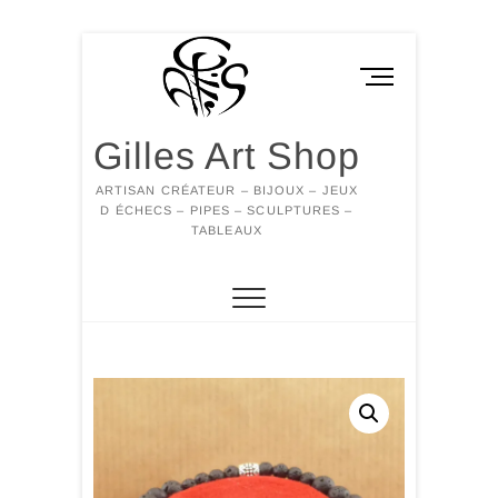
Skip
to
M
content
e
n
Gilles Art Shop
u
B
ARTISAN CRÉATEUR – BIJOUX – JEUX
u
D ÉCHECS – PIPES – SCULPTURES –
t
TABLEAUX
t
o
n