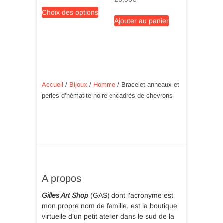
du
du
Ce
Choix des options
produit
produit
produit
Ajouter au panier
a
plusieurs
variations.
Les
options
peuvent
Accueil
/
Bijoux
/
Homme
/ Bracelet anneaux et
être
perles d’hématite noire encadrés de chevrons
choisies
sur
la
page
du
produit
A propos
Gilles Art Shop
(GAS) dont l’acronyme est
mon propre nom de famille, est la boutique
virtuelle d’un petit atelier dans le sud de la