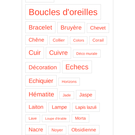
Boucles d'oreilles
Bracelet
Bruyère
Chevet
Chêne
Collier
Corail
Colors
Cuir
Cuivre
Déco murale
Echecs
Décoration
Echiquier
Horizons
Hématite
Jaspe
Jade
Laiton
Lampe
Lapis lazuli
Morta
Lave
Loupe d'érable
Nacre
Obsidienne
Noyer