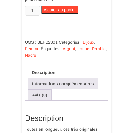
quantité
Ajouter au panier
de
Boucles
d'oreilles
érable
mauve
UGS :
BEFB2301
Catégories :
Bijoux
,
stabilisé
Femme
Étiquettes :
Argent
,
Loupe d'érable
,
et
Nacre
perles
nacrées
Description
Informations complémentaires
Avis (0)
Description
Toutes en longueur, ces très originales