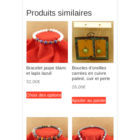
Produits similaires
Bracelet jaspe blanc
Boucles d’oreilles
et lapis lazuli
carrées en cuivre
patiné, cuir et perle
32,00
€
26,00
€
Ce
Choix des options
produit
Ajouter au panier
a
plusieurs
variations.
Les
options
peuvent