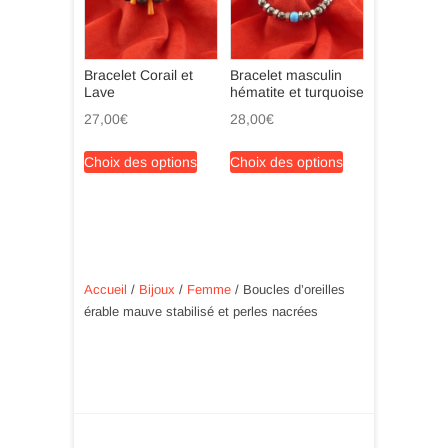
être
choisies
sur
Bracelet Corail et
Bracelet masculin
la
Lave
hématite et turquoise
page
27,00
€
28,00
€
du
Ce
Ce
produit
Choix des options
Choix des options
produit
produit
a
a
plusieurs
plusieurs
variations.
variations.
Les
Les
options
options
Accueil
/
Bijoux
/
Femme
/ Boucles d’oreilles
peuvent
peuvent
érable mauve stabilisé et perles nacrées
être
être
choisies
choisies
sur
sur
la
la
page
page
du
du