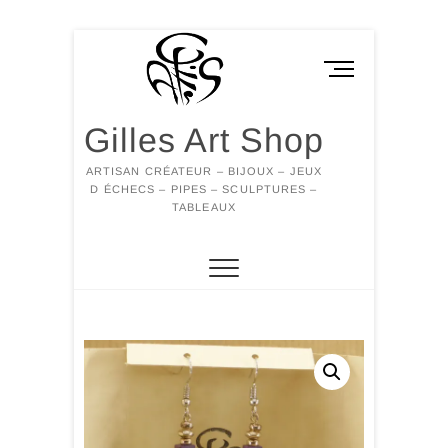
Skip
to
M
content
e
n
Gilles Art Shop
u
B
ARTISAN CRÉATEUR – BIJOUX – JEUX
u
D ÉCHECS – PIPES – SCULPTURES –
t
TABLEAUX
t
o
n