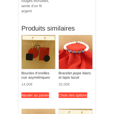
rouges incrustés,
sertie d’un fil
argent
Produits similaires
Boucles d’oreilles
Bracelet jaspe blanc
cuir asymétriques
et lapis lazuli
14,00
€
32,00
€
Ce
Ajouter au panier
Choix des options
produit
a
plusieurs
variations.