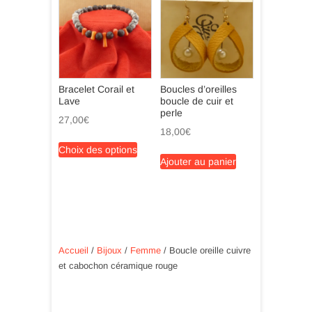
Les
options
peuvent
être
choisies
Bracelet Corail et
Boucles d’oreilles
sur
Lave
boucle de cuir et
la
perle
27,00
€
page
18,00
€
du
Ce
Choix des options
produit
produit
Ajouter au panier
a
plusieurs
variations.
Les
options
peuvent
Accueil
/
Bijoux
/
Femme
/ Boucle oreille cuivre
être
et cabochon céramique rouge
choisies
sur
la