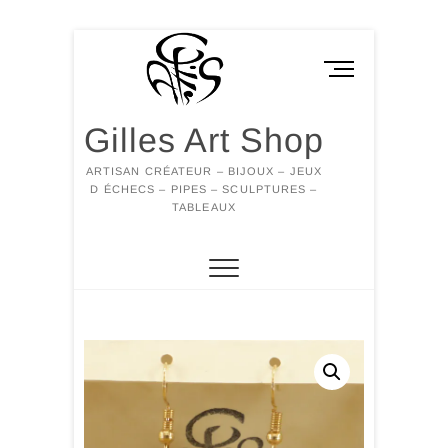
Skip
to
M
content
e
n
Gilles Art Shop
u
B
ARTISAN CRÉATEUR – BIJOUX – JEUX
u
D ÉCHECS – PIPES – SCULPTURES –
t
TABLEAUX
t
o
n