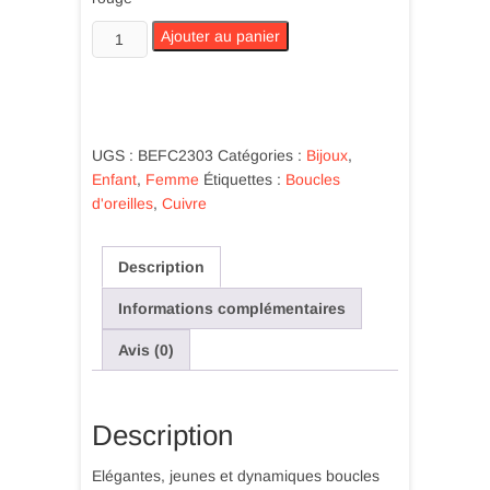
quantité
Ajouter au panier
de
Boucle
oreille
cuivre
et
UGS :
BEFC2303
Catégories :
Bijoux
,
cabochon
Enfant
,
Femme
Étiquettes :
Boucles
céramique
d'oreilles
,
Cuivre
rouge
Description
Informations complémentaires
Avis (0)
Description
Elégantes, jeunes et dynamiques boucles