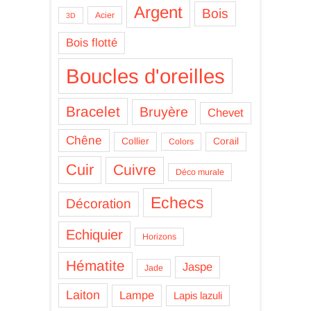
Argent
Bois
Acier
3D
Bois flotté
Boucles d'oreilles
Bracelet
Bruyère
Chevet
Chêne
Collier
Corail
Colors
Cuir
Cuivre
Déco murale
Echecs
Décoration
Echiquier
Horizons
Hématite
Jaspe
Jade
Laiton
Lampe
Lapis lazuli