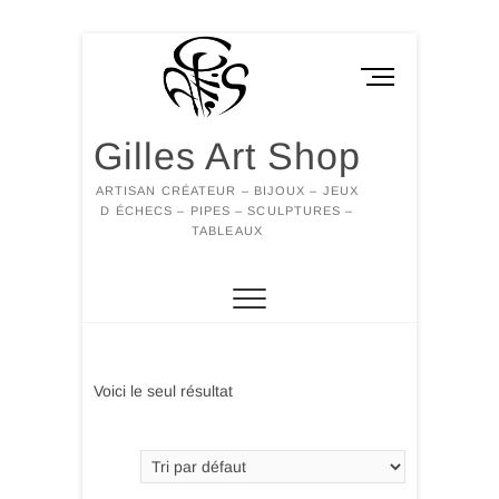
Skip
to
M
content
e
n
Gilles Art Shop
u
B
ARTISAN CRÉATEUR – BIJOUX – JEUX
u
D ÉCHECS – PIPES – SCULPTURES –
t
TABLEAUX
t
o
n
Voici le seul résultat