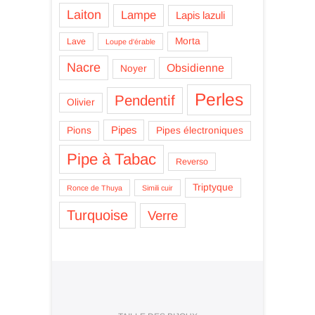
Laiton
Lampe
Lapis lazuli
Morta
Lave
Loupe d'érable
Nacre
Obsidienne
Noyer
Perles
Pendentif
Olivier
Pipes
Pions
Pipes électroniques
Pipe à Tabac
Reverso
Triptyque
Ronce de Thuya
Simili cuir
Turquoise
Verre