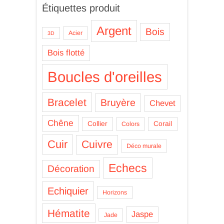
Étiquettes produit
Argent
Bois
Acier
3D
Bois flotté
Boucles d'oreilles
Bracelet
Bruyère
Chevet
Chêne
Collier
Corail
Colors
Cuir
Cuivre
Déco murale
Echecs
Décoration
Echiquier
Horizons
Hématite
Jaspe
Jade