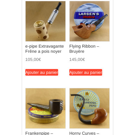
e-pipe Extravagante
Flying Ribbon –
Frêne a pois noyer
Bruyère
105,00
€
145,00
€
Ajouter au panier
Ajouter au panier
Frankenpipe –
Horny Curves –