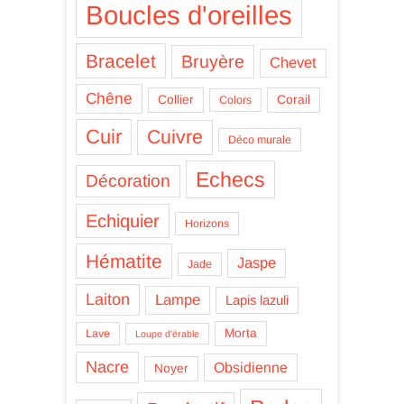
Boucles d'oreilles
Bracelet
Bruyère
Chevet
Chêne
Collier
Corail
Colors
Cuir
Cuivre
Déco murale
Echecs
Décoration
Echiquier
Horizons
Hématite
Jaspe
Jade
Laiton
Lampe
Lapis lazuli
Morta
Lave
Loupe d'érable
Nacre
Obsidienne
Noyer