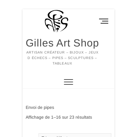
Skip
to
M
content
e
n
Gilles Art Shop
u
B
ARTISAN CRÉATEUR – BIJOUX – JEUX
u
D ÉCHECS – PIPES – SCULPTURES –
t
TABLEAUX
t
o
n
Envoi de pipes
Affichage de 1–16 sur 23 résultats